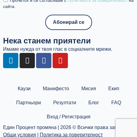
Прочетох и се съгласявам с
Политиката за поверителност
на
сайта.
Нека станем приятели
Имаме нужда от твоя глас в социалните мрежи.
L
I
F
Y
i
n
a
o
n
s
c
u
k
t
e
t
e
a
b
u
Каузи
Манифесто
Мисия
Екип
d
g
o
b
i
r
o
e
Партньори
Резултати
Блог
FAQ
n
a
k
m
Вход / Регистрация
Един Процент промяна | 2026 © Всички права запазени |
Общи условия
|
Политика за поверителност