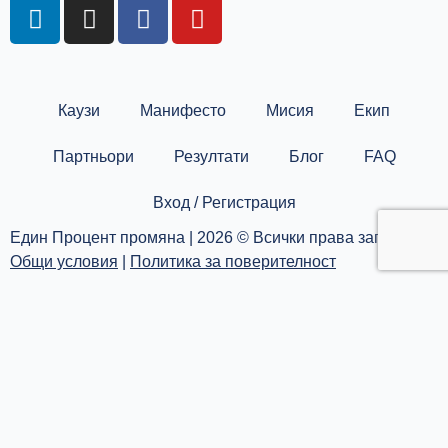
L
I
F
Y
i
n
a
o
n
s
c
u
k
t
e
t
e
a
b
u
Каузи
Манифесто
Мисия
Екип
d
g
o
b
i
r
o
e
Партньори
Резултати
Блог
FAQ
n
a
k
m
Вход / Регистрация
Един Процент промяна | 2026 © Всички права запазени |
Общи условия
|
Политика за поверителност
Каузи