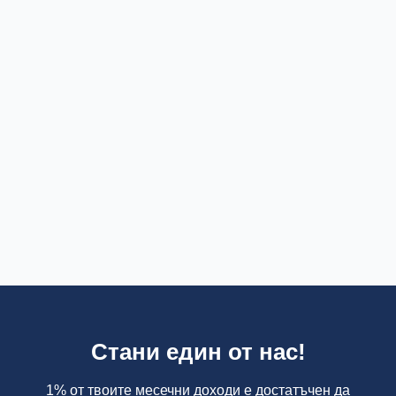
Стани един от нас!
1% от твоите месечни доходи е достатъчен да