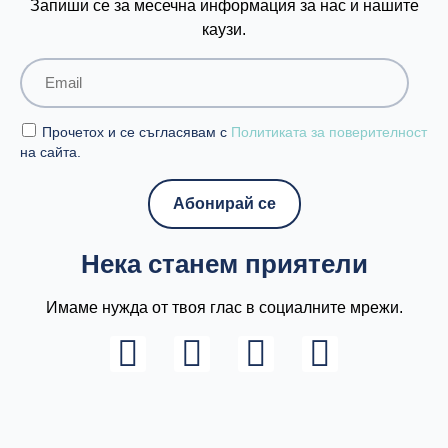
Запиши се за месечна информация за нас и нашите
каузи.
Прочетох и се съгласявам с
Политиката за поверителност
на сайта.
Нека станем приятели
Имаме нужда от твоя глас в социалните мрежи.
L
I
F
Y
i
n
a
o
n
s
c
u