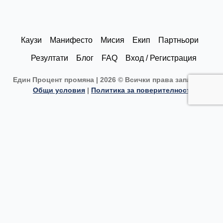
k
t
e
t
e
a
b
u
d
g
o
b
Каузи
Манифесто
Мисия
Екип
Партньори
i
r
o
e
Резултати
Блог
FAQ
Вход / Регистрация
n
a
k
Един Процент промяна | 2026 © Всички права запазени |
m
Общи условия
|
Политика за поверителност
Каузи
Текуща кауза