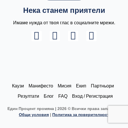
Нека станем приятели
Имаме нужда от твоя глас в социалните мрежи.
L
I
F
Y
i
n
a
o
n
s
c
u
k
t
e
t
e
a
b
u
d
g
o
b
Каузи
Манифесто
Мисия
Екип
Партньори
i
r
o
e
Резултати
Блог
FAQ
Вход / Регистрация
n
a
k
Един Процент промяна | 2026 © Всички права запазени |
m
Общи условия
|
Политика за поверителност