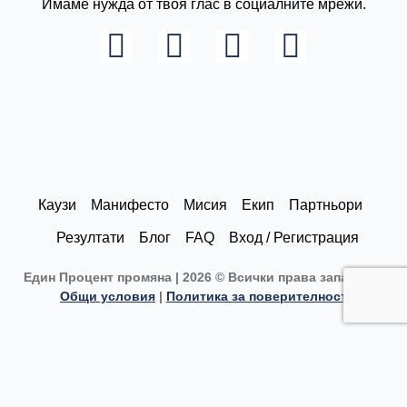
Имаме нужда от твоя глас в социалните мрежи.
L
I
F
Y
i
n
a
o
n
s
c
u
k
t
e
t
e
a
b
u
d
g
o
b
Каузи
Манифесто
Мисия
Екип
Партньори
i
r
o
e
Резултати
Блог
FAQ
Вход / Регистрация
n
a
k
Един Процент промяна | 2026 © Всички права запазени |
m
Общи условия
|
Политика за поверителност