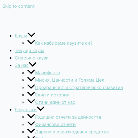
Skip to content
Каузи
Как избираме каузите си?
Текуща кауза
Списък с каузи
За нас
Манифесто
Мисия, Ценности и Голяма Цел
Прозрачност и стратегическо развитие
Екип и история
Стани един от нас
Резултати
Годишни отчети за дейността
Финансови отчети
Дарени и изразходвани средства