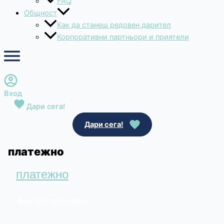
FAQ
Общност
Как да станеш редовен дарител
Корпоративни партньори и приятели
Вход
Дари сега!
Дари сега!
платежно
платежно
Виж всички новини