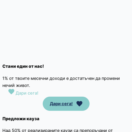
Стани един от нас!
1% от твоите месечни доходи е достатъчен да промени
нечий живот.
Дари сега!
Дари сега!
Предложи кауза
Над 50% от реализираните каузи са препоръчани от