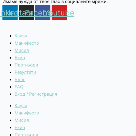
Имаме нужда от твоя глас в социалните мрежи.
inkedin
Instagram
Facebook
Youtube
Каузи
Манифесто
Мисия
Екип
Партньори
Резултати
Блог
FAQ
Вход / Регистрация
Каузи
Манифесто
Мисия
Екип
Партньори