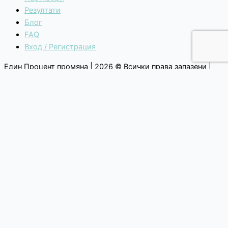
Резултати
Блог
FAQ
Вход / Регистрация
Един Процент промяна | 2026 © Всички права запазени |
Общи условия
|
Политика за поверителност
Каузи
Как избираме каузите си?
Текуща кауза
Списък с каузи
За нас
Манифесто
Мисия, Ценности и Голяма Цел
Прозрачност и стратегическо развитие
Екип и история