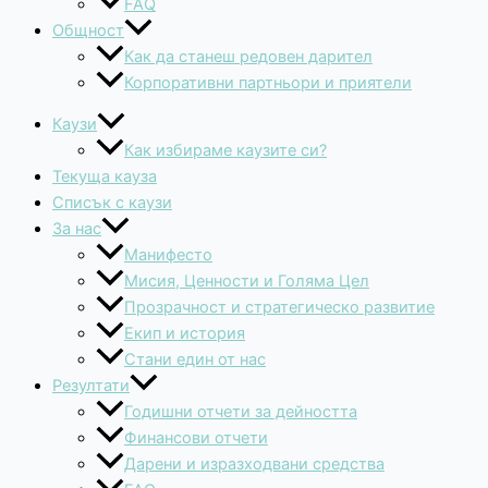
FAQ
Общност
Как да станеш редовен дарител
Корпоративни партньори и приятели
Каузи
Как избираме каузите си?
Текуща кауза
Списък с каузи
За нас
Манифесто
Мисия, Ценности и Голяма Цел
Прозрачност и стратегическо развитие
Екип и история
Стани един от нас
Резултати
Годишни отчети за дейността
Финансови отчети
Дарени и изразходвани средства