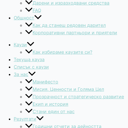
Дарени и изразходвани средства
FAQ
Общност
Как да станеш редовен дарител
Корпоративни партньори и приятели
Каузи
Как избираме каузите си?
Текуща кауза
Списък с каузи
За нас
Манифесто
Мисия, Ценности и Голяма Цел
Прозрачност и стратегическо развитие
Екип и история
Стани един от нас
Резултати
Годишни отчети за дейността