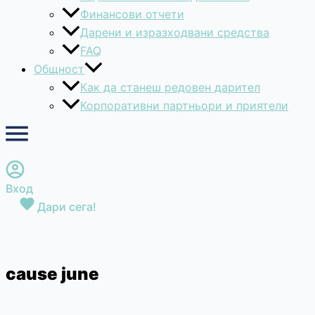
Финансови отчети
Дарени и изразходвани средства
FAQ
Общност
Как да станеш редовен дарител
Корпоративни партньори и приятели
Вход
Дари сега!
cause june