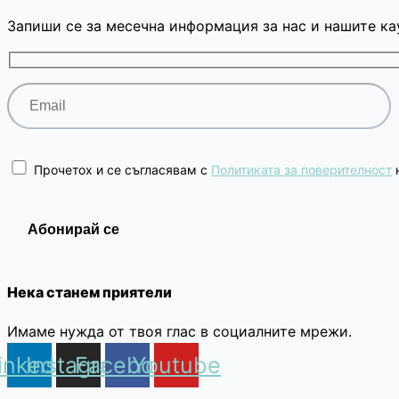
Запиши се за месечна информация за нас и нашите ка
Прочетох и се съгласявам с
Политиката за поверителност
н
Нека станем приятели
Имаме нужда от твоя глас в социалните мрежи.
inkedin
Instagram
Facebook
Youtube