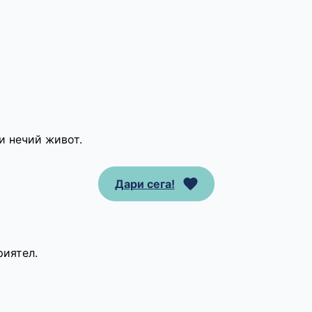
и нечий живот.
Дари сега!
риятел.