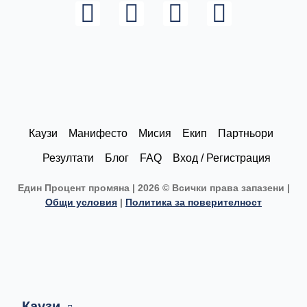
L
I
F
Y
i
n
a
o
n
s
c
u
k
t
e
t
e
a
b
u
d
g
o
b
Каузи
Манифесто
Мисия
Екип
Партньори
i
r
o
e
Резултати
Блог
FAQ
Вход / Регистрация
n
a
k
Един Процент промяна | 2026 © Всички права запазени |
m
Общи условия
|
Политика за поверителност
Каузи