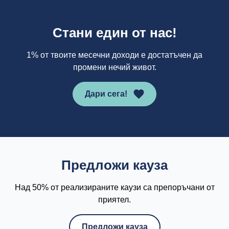
Стани един от нас!
1% от твоите месечни доходи е достатъчен да
промени нечий живот.
Дари сега!
Предложи кауза
Над 50% от реализираните каузи са препоръчани от
приятел.
Предложи кауза