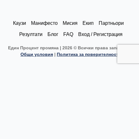
k
t
e
t
e
a
b
u
d
g
o
b
Каузи
Манифесто
Мисия
Екип
Партньори
i
r
o
e
Резултати
Блог
FAQ
Вход / Регистрация
n
a
k
Един Процент промяна | 2026 © Всички права запазени |
m
Общи условия
|
Политика за поверителност
Каузи
Текуща кауза