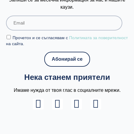
каузи.
Прочетох и се съгласявам с
Политиката за поверителност
на сайта.
Нека станем приятели
Имаме нужда от твоя глас в социалните мрежи.
L
I
F
Y
i
n
a
o
n
s
c
u